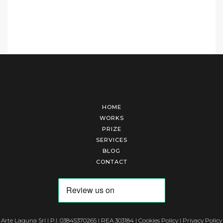
HOME
WORKS
PRIZE
SERVICES
BLOG
CONTACT
Arte Laguna Srl | P.I. 03845370265 | REA 303184 |
Cookies Policy
|
Privacy Policy