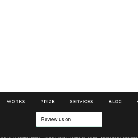
WORKS
PRIZE
SERVICES
BLOG
 303184 |
Cookies Policy
|
Privacy Policy
|
Terms of Service
|
Terms and Conditions