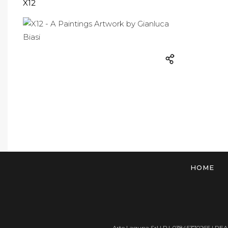
X12
HOME
Arte Laguna Srl | P.I. 03845370265 | REA