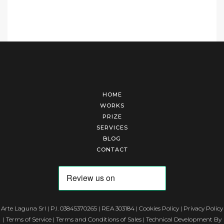
HOME
WORKS
PRIZE
SERVICES
BLOG
CONTACT
Arte Laguna Srl | P.I. 03845370265 | REA 303184 |
Cookies Policy
|
Privacy Policy
|
Terms of Service
|
Terms and Conditions of Sales
| Technical Development By