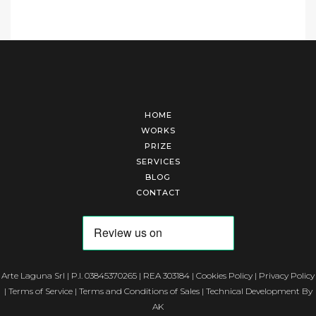
HOME
WORKS
PRIZE
SERVICES
BLOG
CONTACT
Arte Laguna Srl | P.I. 03845370265 | REA 303184 |
Cookies Policy
|
Privacy Policy
|
Terms of Service
|
Terms and Conditions of Sales
| Technical Development By
AK