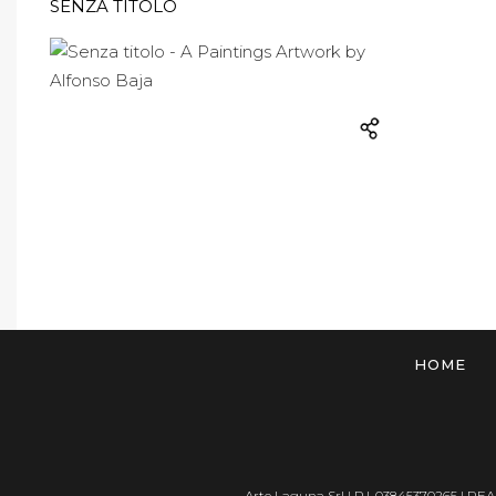
SENZA TITOLO
HOME
Arte Laguna Srl | P.I. 03845370265 | REA