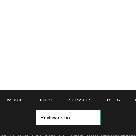
WORKS
PRIZE
SERVICES
BLOG
 303184 |
Cookies Policy
|
Privacy Policy
|
Terms of Service
|
Terms and Conditions