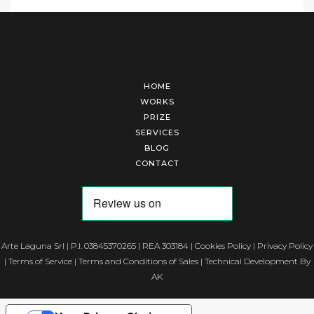
HOME
WORKS
PRIZE
SERVICES
BLOG
CONTACT
Arte Laguna Srl | P.I. 03845370265 | REA 303184 |
Cookies Policy
|
Privacy Policy
|
Terms of Service
|
Terms and Conditions of Sales
| Technical Development By
AK