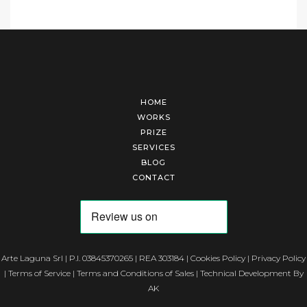
HOME
WORKS
PRIZE
SERVICES
BLOG
CONTACT
Arte Laguna Srl | P.I. 03845370265 | REA 303184 |
Cookies Policy
|
Privacy Policy
|
Terms of Service
|
Terms and Conditions of Sales
| Technical Development By
AK