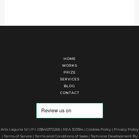
HOME
WORKS
PRIZE
SERVICES
BLOG
CONTACT
Arte Laguna Srl | P.I. 03845370265 | REA 303184 |
Cookies Policy
|
Privacy Policy
|
Terms of Service
|
Terms and Conditions of Sales
| Technical Development By