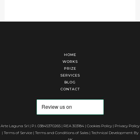
HOME
WORKS
PRIZE
SERVICES
BLOG
CONTACT
Arte Laguna Srl | P.I. 03845370265 | REA 303184 |
Cookies Policy
|
Privacy Policy
|
Terms of Service
|
Terms and Conditions of Sales
| Technical Development By
AK