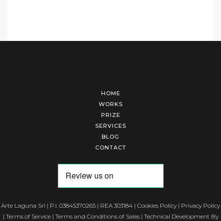
HOME
WORKS
PRIZE
SERVICES
BLOG
CONTACT
Arte Laguna Srl | P.I. 03845370265 | REA 303184 |
Cookies Policy
|
Privacy Policy
|
Terms of Service
|
Terms and Conditions of Sales
| Technical Development By