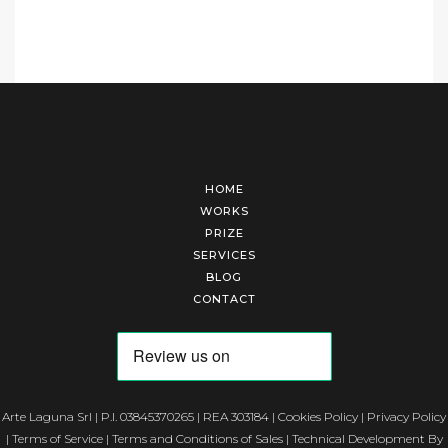
HOME
WORKS
PRIZE
SERVICES
BLOG
CONTACT
Arte Laguna Srl | P.I. 03845370265 | REA 303184 |
Cookies Policy
|
Privacy Policy
|
Terms of Service
|
Terms and Conditions of Sales
| Technical Development By