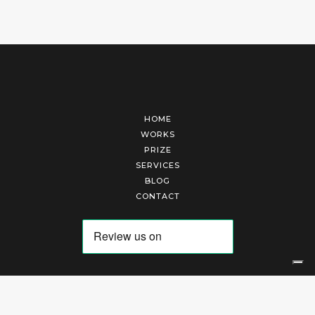
HOME
WORKS
PRIZE
SERVICES
BLOG
CONTACT
Arte Laguna Srl | P.I. 03845370265 | REA 303184 |
Cookies Policy
|
Privacy Policy
|
Terms of Service
|
Terms and Conditions of Sales
| Technical Development By
AK