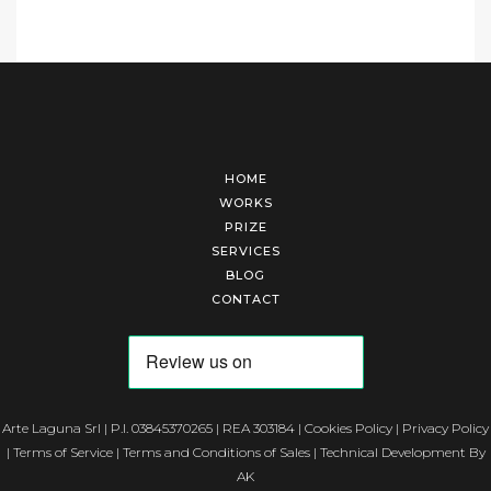
HOME
WORKS
PRIZE
SERVICES
BLOG
CONTACT
Arte Laguna Srl | P.I. 03845370265 | REA 303184 |
Cookies Policy
|
Privacy Policy
|
Terms of Service
|
Terms and Conditions of Sales
| Technical Development By
AK