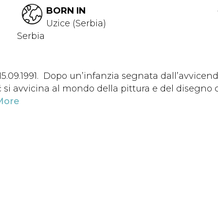
BORN IN
Uzice (Serbia)
Serbia
l 15.09.1991. Dopo un’infanzia segnata dall’avvicen
ić si avvicina al mondo della pittura e del disegn
More