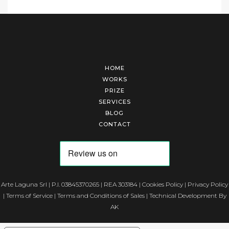
HOME
WORKS
PRIZE
SERVICES
BLOG
CONTACT
Arte Laguna Srl | P.I. 03845370265 | REA 303184 |
Cookies Policy
|
Privacy Policy
|
Terms of Service
|
Terms and Conditions of Sales
| Technical Development By
AK