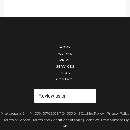
HOME
WORKS
PRIZE
SERVICES
BLOG
CONTACT
Arte Laguna Srl | P.I. 03845370265 | REA 303184 |
Cookies Policy
|
Privacy Policy
|
Terms of Service
|
Terms and Conditions of Sales
| Technical Development By
AK