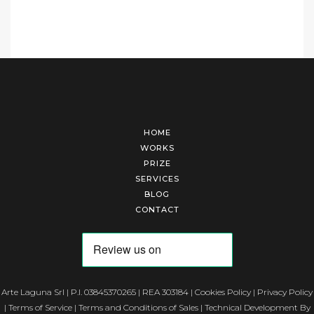
HOME
WORKS
PRIZE
SERVICES
BLOG
CONTACT
Arte Laguna Srl | P.I. 03845370265 | REA 303184 |
Cookies Policy
|
Privacy Policy
|
Terms of Service
|
Terms and Conditions of Sales
| Technical Development By