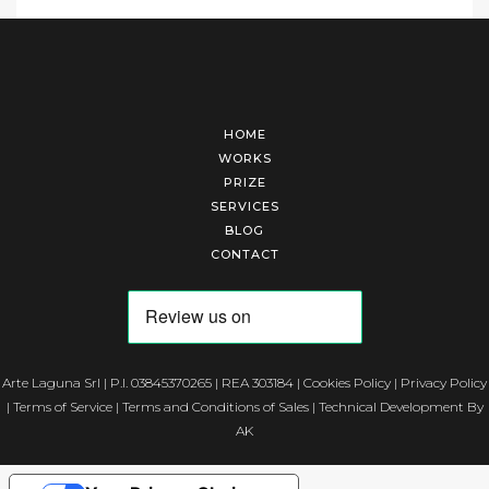
HOME
WORKS
PRIZE
SERVICES
BLOG
CONTACT
Arte Laguna Srl | P.I. 03845370265 | REA 303184 |
Cookies Policy
|
Privacy Policy
|
Terms of Service
|
Terms and Conditions of Sales
| Technical Development By
AK