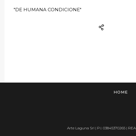
"DE HUMANA CONDICIONE"
HOME
Arte Laguna Srl | P.I. 03845370265 | REA