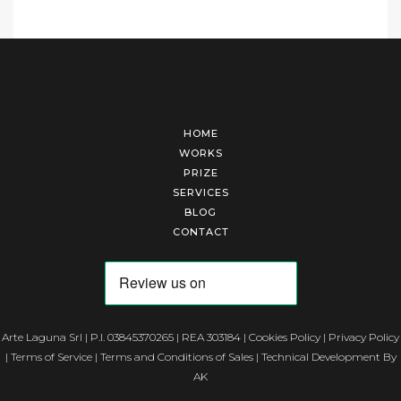
HOME
WORKS
PRIZE
SERVICES
BLOG
CONTACT
Arte Laguna Srl | P.I. 03845370265 | REA 303184 |
Cookies Policy
|
Privacy Policy
|
Terms of Service
|
Terms and Conditions of Sales
| Technical Development By
AK