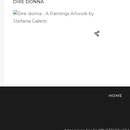
DIRE DONNA
HOME
Arte Laguna Srl | P.I. 03845370265 | REA