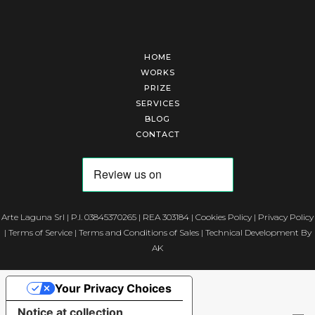
HOME
WORKS
PRIZE
SERVICES
BLOG
CONTACT
Arte Laguna Srl | P.I. 03845370265 | REA 303184 |
Cookies Policy
|
Privacy Policy
|
Terms of Service
|
Terms and Conditions of Sales
| Technical Development By
AK
Your Privacy Choices
Notice at collection