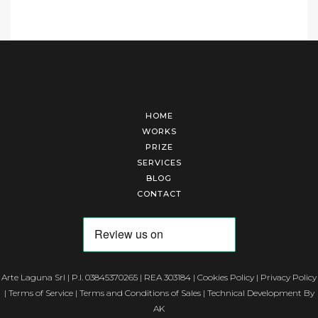
HOME
WORKS
PRIZE
SERVICES
BLOG
CONTACT
Arte Laguna Srl | P.I. 03845370265 | REA 303184 |
Cookies Policy
|
Privacy Policy
|
Terms of Service
|
Terms and Conditions of Sales
| Technical Development By
AK