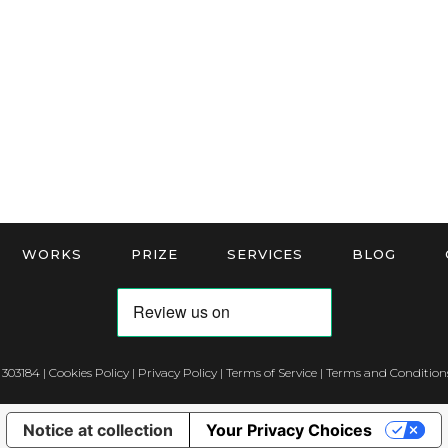
WORKS
PRIZE
SERVICES
BLOG
 303184 |
Cookies Policy
|
Privacy Policy
|
Terms of Service
|
Terms and Conditions
Notice at collection
Your Privacy Choices