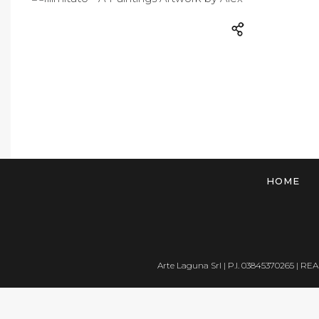
HOME
Arte Laguna Srl | P.I. 03845370265 | REA